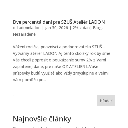
Dve percentá daní pre SZUŠ Ateliér LADON
od
adminladon
|
jan 30, 2026
|
2% z daní
,
Blog
,
Nezaradené
Vážení rodičia, priaznivci a podporovatelia SZUŠ –
Výtvarný ateliér LADON Aj tento školský rok by sme
Vás chceli poprosiť o poukázanie sumy 2% z Vami
zaplatenej dane, pre naše OZ ATELIER L.Vaše
príspevky budú využité ako vždy zmysluplne a veľmi
nám pomôžu pri...
Hľadať
Najnovšie články