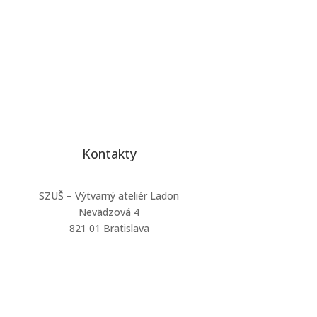
Kontakty
SZUŠ – Výtvarný ateliér Ladon
Nevädzová 4
821 01 Bratislava
atelier.ladon@gmail.com
0910 341 766