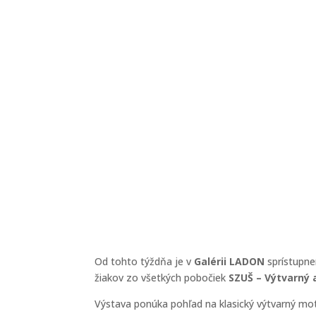
Od tohto týždňa je v
Galérii LADON
sprístupn
žiakov zo všetkých pobočiek
SZUŠ – Výtvarný 
Výstava ponúka pohľad na klasický výtvarný motív