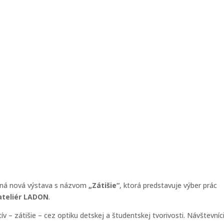
ená nová výstava s názvom
„Zátišie“
, ktorá predstavuje výber prác
ateliér LADON
.
 – zátišie – cez optiku detskej a študentskej tvorivosti. Návštevníc