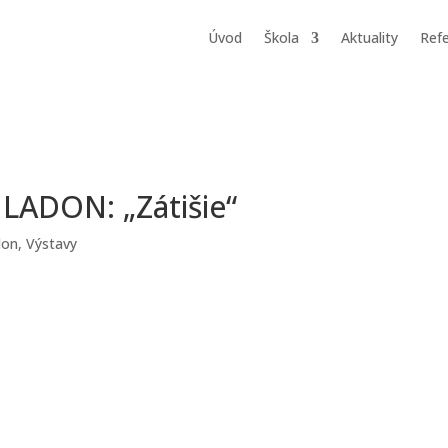
Úvod
Škola
Aktuality
Refe
 LADON: „Zátišie“
don
,
Výstavy