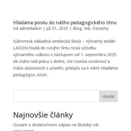
Hľadáme posilu do nášho pedagogického tímu
od
adminladon
|
júl 31, 2025
|
Blog
,
Iné
,
Oznamy
Súkromná základná umelecká škola – Výtvarný ateliér
LADON hľadá do svojho tímu novú učiteľku
výtvarného odboru s nástupom od 1. septembra 2025.
Ak máte radi prácu s deťmi, ste tvorivá osobnosť a
máte skúsenosti s učením, pridajte sa k nám! Hľadáme
pedagógov, ktorí...
Hľadať
Najnovšie články
Oznam o dodatočnom zápise na školský rok